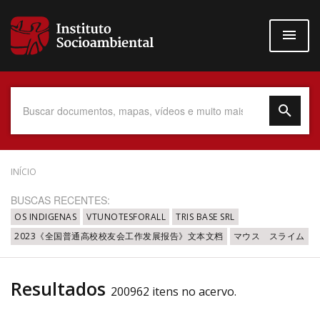
Pular
para
o
conteúdo
principal
Data do Documento
INÍCIO
BUSCAS RECENTES:
OS INDIGENAS
VTUNOTESFORALL
TRIS BASE SRL
2023《全国普通高校校友会工作发展报告》文本文档
マウス スライム
Até
Resultados
200962 itens no acervo.
Povo Indígena