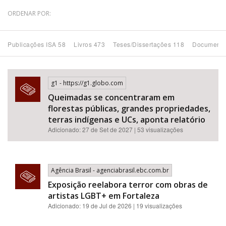
ORDENAR POR:
Bioma / Bacia
Publicações ISA 58
Livros 473
Teses/Dissertações 118
Documento
Tema
Subtema
g1 - https://g1.globo.com
Queimadas se concentraram em
Área de Levantamento
florestas públicas, grandes propriedades,
terras indígenas e UCs, aponta relatório
Área Protegida
Adicionado: 27 de Set de 2027 | 53 visualizações
BUSCAR
Agência Brasil - agenciabrasil.ebc.com.br
Exposição reelabora terror com obras de
artistas LGBT+ em Fortaleza
Adicionado: 19 de Jul de 2026 | 19 visualizações