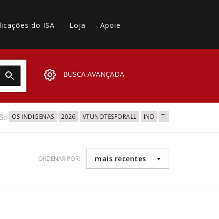
licações do ISA
Loja
Apoie
BUSCA AVANÇADA
S:
OS INDIGENAS
2026
VTUNOTESFORALL
IND
TI
mais recentes
ORDENAR POR: