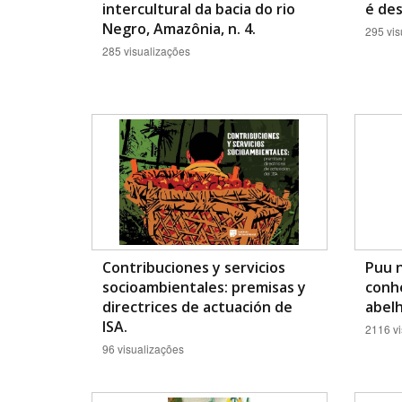
intercultural da bacia do rio
é des
Negro, Amazônia, n. 4.
295 vis
285 visualizações
Contribuciones y servicios
Puu n
socioambientales: premisas y
conh
directrices de actuación de
abelh
ISA.
2116 vi
96 visualizações