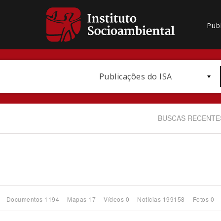
Pub
Publicações do ISA
BUSCAS RECENTE
Bioma / Bacia
Documentos 1194
Mapas 17
Vídeos 0
Notícias 199158
Fotos 0
Subtema