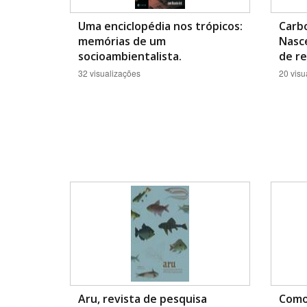
Uma enciclopédia nos trópicos:
Carb
memórias de um
Nasc
socioambientalista.
de re
32 visualizações
20 visu
Aru, revista de pesquisa
Como