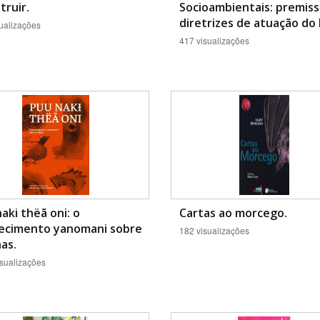
truir.
Socioambientais: premiss
diretrizes de atuação do 
ualizações
417 visualizações
aki thëã oni: o
Cartas ao morcego.
ecimento yanomani sobre
182 visualizações
as.
sualizações