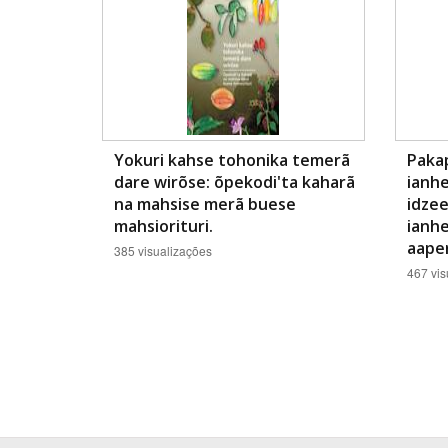
Yokuri kahse tohonika temerã
Paka
dare wirõse: õpekodi'ta kaharã
ianhe
na mahsise merã buese
idzee
mahsiorituri.
ianhe
aaper
385 visualizações
467 vis