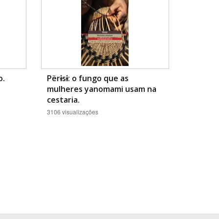
o.
Përɨsɨ: o fungo que as
mulheres yanomami usam na
cestaria.
3106 visualizações