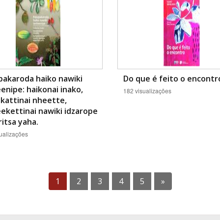
pakaroda haiko nawiki
Do que é feito o encontr
enipe: haikonai inako,
182 visualizações
kattinai nheette,
ekettinai nawiki idzarope
itsa yaha.
ualizações
1
2
3
4
5
»