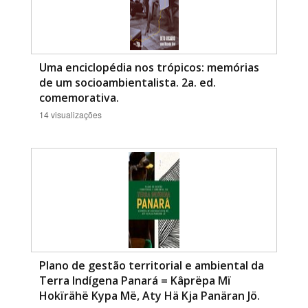
Uma enciclopédia nos trópicos: memórias
de um socioambientalista. 2a. ed.
comemorativa.
14 visualizações
Plano de gestão territorial e ambiental da
Terra Indígena Panará = Kâprëpa Mï
Hokïrähë Kypa Më, Aty Hä Kja Panäran Jö.