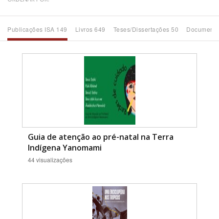
Bioma / Bacia
Publicações ISA 149
Livros 649
Teses/Dissertações 50
Documento
Tema
Subtema
Área de Levantamento
Área Protegida
Guia de atenção ao pré-natal na Terra
Indígena Yanomami
44 visualizações
BUSCAR