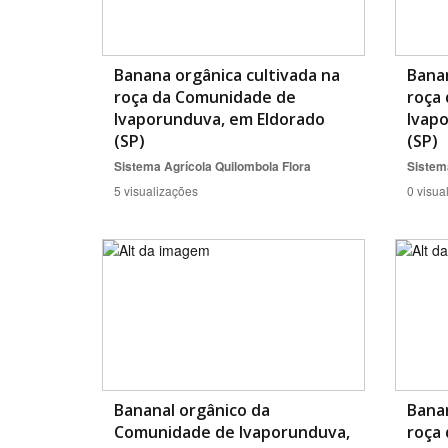
Banana orgânica cultivada na
Banan
roça da Comunidade de
roça
Ivaporunduva, em Eldorado
Ivap
(SP)
(SP)
Sistema Agrícola Quilombola
Flora
Sistem
5 visualizações
0 visua
Bananal orgânico da
Banan
Comunidade de Ivaporunduva,
roça