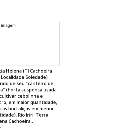
Área Protegida
cia Helena (TI Cachoeira
 Localidade Soledade)
ndo de seu "canteiro de
a" (horta suspensa usada
cultivar cebolinha e
tro, em maior quantidade,
ras hortaliças em menor
idade). Rio Iriri, Terra
gena Cachoeira…