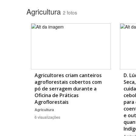
Agricultura
2 fotos
Área de Levantamento
Agricultores criam canteiros
D. Lú
agroflorestais cobertos com
Seca,
pó de serragem durante a
cuida
Oficina de Práticas
cebol
Agroflorestais
para 
coen
Agricultura
e out
6 visualizações
quant
Indí