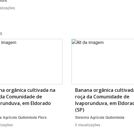
tura
alizações
os
a orgânica cultivada na
Banana orgânica cultivad
 da Comunidade de
roça da Comunidade de
orunduva, em Eldorado
Ivaporunduva, em Eldora
(SP)
a Agrícola Quilombola
Flora
Sistema Agrícola Quilombola
lizações
0 visualizações