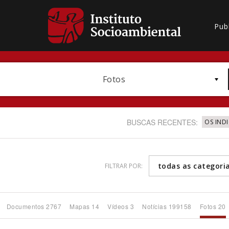
Pub
Fotos
BUSCAS RECENTES:
OS IND
todas as categori
FILTRAR POR:
Bioma / Bacia
Documentos 2767
Mapas 14
Vídeos 3
Notícias 199158
Fotos 20
Subtema