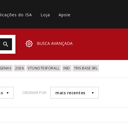
licações do ISA
Loja
Apoie
BUSCA AVANÇADA
IGENAS
2026
VTUNOTESFORALL
IND
TRIS BASE SRL
as
mais recentes
ORDENAR POR: