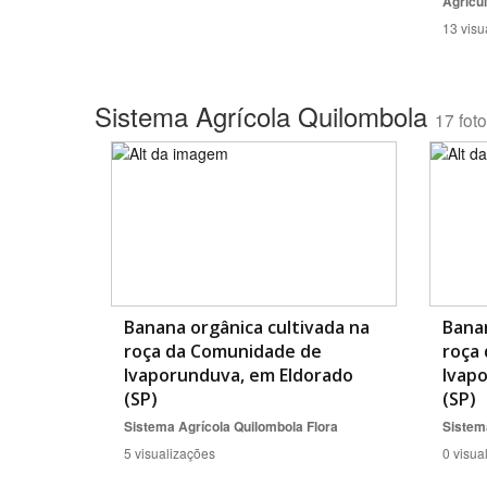
Agricul
13 visu
Sistema Agrícola Quilombola
17 fot
Banana orgânica cultivada na
Banan
roça da Comunidade de
roça
Ivaporunduva, em Eldorado
Ivap
(SP)
(SP)
Sistema Agrícola Quilombola
Flora
Sistem
5 visualizações
0 visua