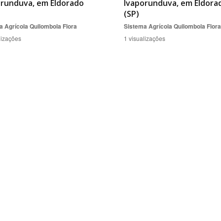
orunduva, em Eldorado
Ivaporunduva, em Eldora
(SP)
a Agrícola Quilombola
Flora
Sistema Agrícola Quilombola
Flora
lizações
1 visualizações