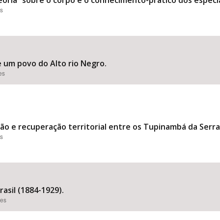
oria” sobre o corpo e o conhecimento-prático dos especia
es
 um povo do Alto rio Negro.
es
ão e recuperação territorial entre os Tupinambá da Serra 
es
asil (1884-1929).
ões