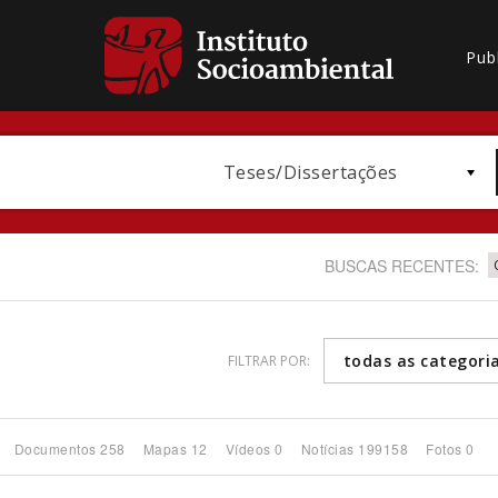
Pub
Teses/Dissertações
BUSCAS RECENTES:
todas as categori
FILTRAR POR:
Bioma / Bacia
Documentos 258
Mapas 12
Vídeos 0
Notícias 199158
Fotos 0
Subtema