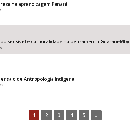
ureza na aprendizagem Panará.
s
ca do sensível e corporalidade no pensamento Guarani-Mby
es
ensaio de Antropologia Indígena.
es
1
2
3
4
5
»