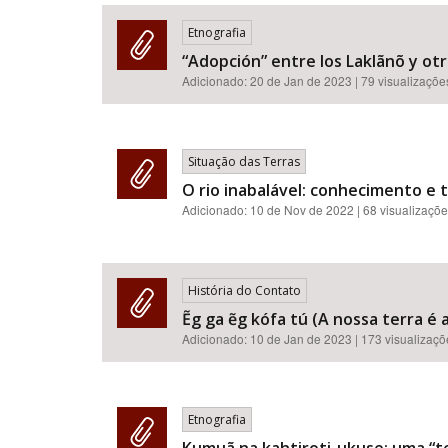
Etnografia
“Adopción” entre los Laklãnõ y otr
Adicionado:
20 de Jan de 2023
| 79 visualizaçõe
Área de Levantamento
Situação das Terras
O rio inabalável: conhecimento e 
Adicionado:
10 de Nov de 2022
| 68 visualizaçõ
História do Contato
Ẽg ga ẽg kófa tú (A nossa terra é 
Adicionado:
10 de Jan de 2023
| 173 visualizaç
Etnografia