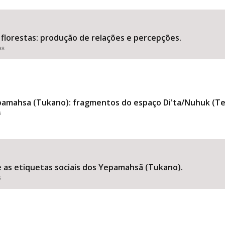
florestas: produção de relações e percepções.
es
amahsa (Tukano): fragmentos do espaço Di'ta/Nuhuk (Ter
s
e as etiquetas sociais dos Yepamahsã (Tukano).
s