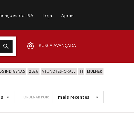
licações do ISA
Loja
Apoie
BUSCA AVANÇADA
OS INDIGENAS
2026
VTUNOTESFORALL
TI
MULHER
as
mais recentes
ORDENAR POR: