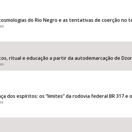
cosmologias do Rio Negro e as tentativas de coerção no te
ões
os, ritual e educação a partir da autodemarcação de Dzo
ões
ça dos espíritos: os “limites” da rodovia federal BR 317 e 
ões