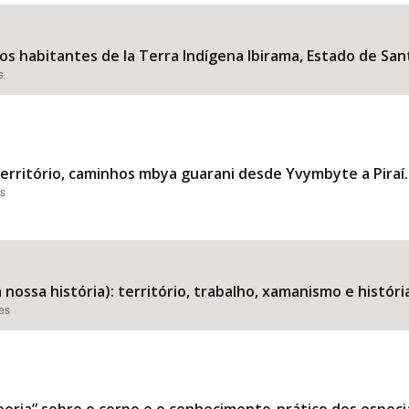
os habitantes de la Terra Indígena Ibirama, Estado de Santa
s
Área Protegida
território, caminhos mbya guarani desde Yvymbyte a Piraí.
es
a nossa história): território, trabalho, xamanismo e histó
ões