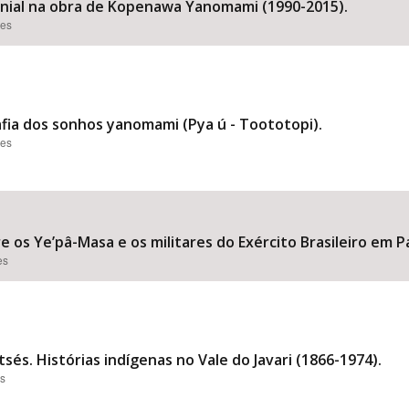
onial na obra de Kopenawa Yanomami (1990-2015).
ões
fia dos sonhos yanomami (Pya ú - Toototopi).
ões
tre os Ye’pâ-Masa e os militares do Exército Brasileiro em
es
és. Histórias indígenas no Vale do Javari (1866-1974).
es