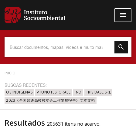
Pular
para
o
conteúdo
principal
Data do Documento
INÍCIO
BUSCAS RECENTES:
OS INDIGENAS
VTUNOTESFORALL
IND
TRIS BASE SRL
2023《全国普通高校校友会工作发展报告》文本文档
Até
Resultados
205631 itens no acervo.
Povo Indígena