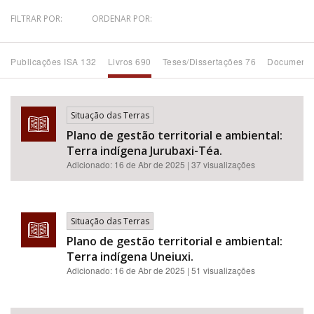
FILTRAR POR:
ORDENAR POR:
Bioma / Bacia
Publicações ISA 132
Livros 690
Teses/Dissertações 76
Documento
Tema
Subtema
Situação das Terras
Plano de gestão territorial e ambiental:
Área de Levantamento
Terra indígena Jurubaxi-Téa.
Adicionado:
16 de Abr de 2025
| 37 visualizações
Área Protegida
Situação das Terras
BUSCAR
Plano de gestão territorial e ambiental:
Terra indígena Uneiuxi.
Adicionado:
16 de Abr de 2025
| 51 visualizações