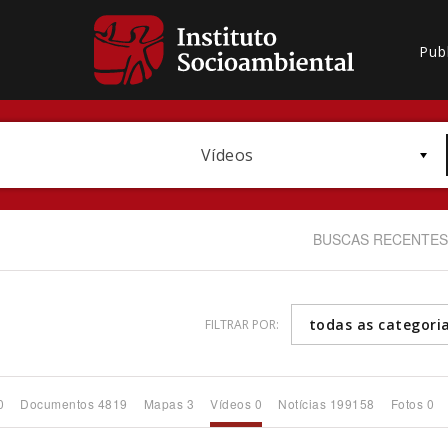
Pub
Vídeos
BUSCAS RECENTES
todas as categori
FILTRAR POR:
Bioma / Bacia
0
Documentos 4819
Mapas 3
Vídeos 0
Notícias 199158
Fotos 0
Subtema