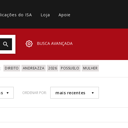
licações do ISA
Loja
Apoie
BUSCA AVANÇADA
:
DIREITO
ANDREAZZA
2026
POSSUELO
MULHER
as
mais recentes
ORDENAR POR: