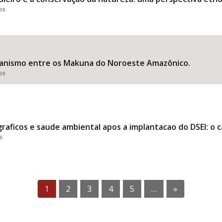
ões
amanismo entre os Makuna do Noroeste Amazônico.
ões
graficos e saude ambiental apos a implantacao do DSEI: o 
s
1
2
3
4
5
…
»