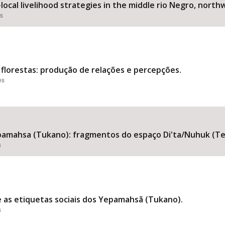
local livelihood strategies in the middle rio Negro, nort
es
florestas: produção de relações e percepções.
es
amahsa (Tukano): fragmentos do espaço Di'ta/Nuhuk (Ter
s
e as etiquetas sociais dos Yepamahsã (Tukano).
s