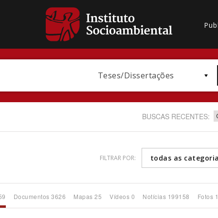
Pub
Teses/Dissertações
BUSCAS RECENTES:
todas as categori
FILTRAR POR:
Bioma / Bacia
59
Documentos 3626
Mapas 25
Vídeos 0
Notícias 199158
Fotos 
Subtema