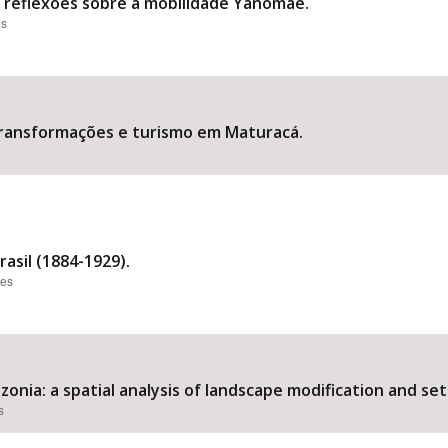
”: reflexões sobre a mobilidade Yanomae.
es
transformações e turismo em Maturacá.
asil (1884-1929).
ões
nia: a spatial analysis of landscape modification and set
s