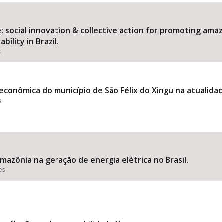
 social innovation & collective action for promoting am
ility in Brazil.
Área Protegida
s
econômica do município de São Félix do Xingu na atualida
s
zônia na geração de energia elétrica no Brasil.
ões