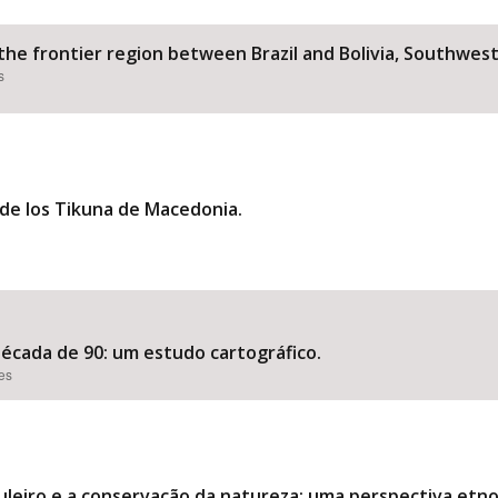
the frontier region between Brazil and Bolivia, Southwe
s
 de los Tikuna de Macedonia.
década de 90: um estudo cartográfico.
ões
uleiro e a conservação da natureza: uma perspectiva etn