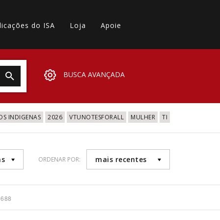
licações do ISA
Loja
Apoie
BUSCA AVANÇADA
OS INDIGENAS
2026
VTUNOTESFORALL
MULHER
TI
as
mais recentes
ORDENAR POR:
1688