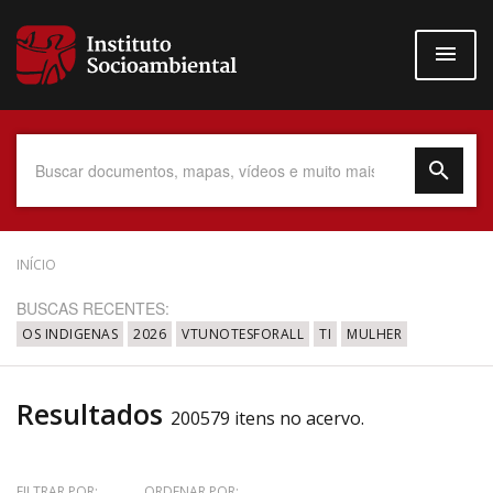
Pular
para
o
conteúdo
principal
Data do Documento
INÍCIO
BUSCAS RECENTES:
OS INDIGENAS
2026
VTUNOTESFORALL
TI
MULHER
Até
Resultados
200579 itens no acervo.
Povo Indígena
FILTRAR POR:
ORDENAR POR: