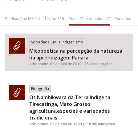
Bioma / Bacia
Publicações ISA 24
Livros 228
Teses/Dissertações 47
Documentos
Tema
Sociedade Civil e Indigenismo
Subtema
Mitopoética na percepção da natureza
na aprendizagem Panará.
Área de Levantamento
Adicionado:
02 de Mai de 2019
| 76 visualizações
Área Protegida
Etnografia
Os Nambikwara da Terra Indigena
BUSCAR
Tirecatinga, Mato Grosso:
agricultura,especies e variedades
tradicionais.
Adicionado:
27 de Mar de 1990
| 118 visualizações