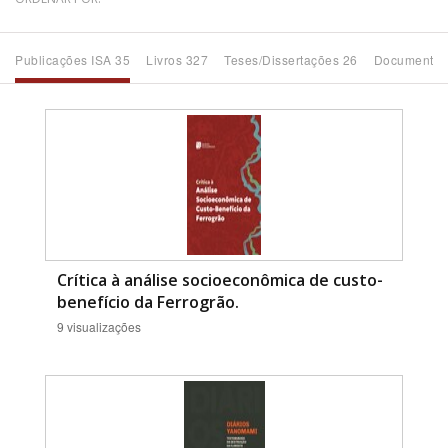
Bioma / Bacia
Publicações ISA 35
Livros 327
Teses/Dissertações 26
Documentos
Tema
Subtema
Área de Levantamento
Área Protegida
Crítica à análise socioeconômica de custo-
benefício da Ferrogrão.
9 visualizações
BUSCAR