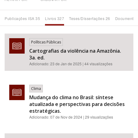
Bioma / Bacia
Publicações ISA 35
Livros 327
Teses/Dissertações 26
Documentos
Tema
Políticas Públicas
Subtema
Cartografias da violência na Amazônia.
3a. ed.
Área de Levantamento
Adicionado:
23 de Jan de 2025
| 44 visualizações
Área Protegida
Clima
Mudança do clima no Brasil: síntese
BUSCAR
atualizada e perspectivas para decisões
estratégicas.
Adicionado:
07 de Nov de 2024
| 29 visualizações