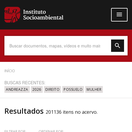
Pular
para
o
conteúdo
principal
Data do Documento
INÍCIO
BUSCAS RECENTES:
ANDREAZZA
2026
DIREITO
POSSUELO
MULHER
Até
Resultados
201136 itens no acervo.
Povo Indígena
FILTRAR POR:
ORDENAR POR: