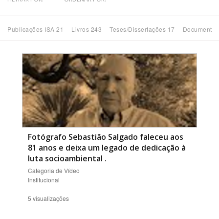
Bioma / Bacia
Publicações ISA 21
Livros 243
Teses/Dissertações 17
Documentos
Tema
Subtema
Área de Levantamento
Área Protegida
Fotógrafo Sebastião Salgado faleceu aos
81 anos e deixa um legado de dedicação à
luta socioambiental
.
BUSCAR
Categoria de Vídeo
Institucional
5 visualizações