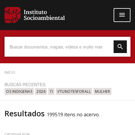
Pular
para
o
conteúdo
principal
Data do Documento
INÍCIO
BUSCAS RECENTES:
OS INDIGENAS
2026
TI
VTUNOTESFORALL
MULHER
Até
Resultados
199519 itens no acervo.
Povo Indígena
ORDENAR POR: