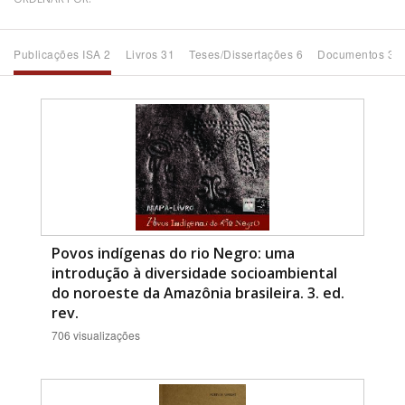
Bioma / Bacia
Publicações ISA 2
Livros 31
Teses/Dissertações 6
Documentos 32
Tema
Subtema
Área de Levantamento
Área Protegida
Povos indígenas do rio Negro: uma
introdução à diversidade socioambiental
do noroeste da Amazônia brasileira. 3. ed.
BUSCAR
rev.
706 visualizações