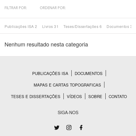
FILTRAR POR:
ORDENAR POR:
Bioma / Bacia
Publicações ISA 2
Livros 31
Teses/Dissertações 6
Documentos 32
Tema
Nenhum resultado nesta categoria
Subtema
Área de Levantamento
PUBLICAÇÕES ISA
DOCUMENTOS
Rodapé
Área Protegida
MAPAS E CARTAS TOPOGRAFICAS
TESES E DISSERTAÇÕES
VÍDEOS
SOBRE
CONTATO
BUSCAR
SIGA-NOS