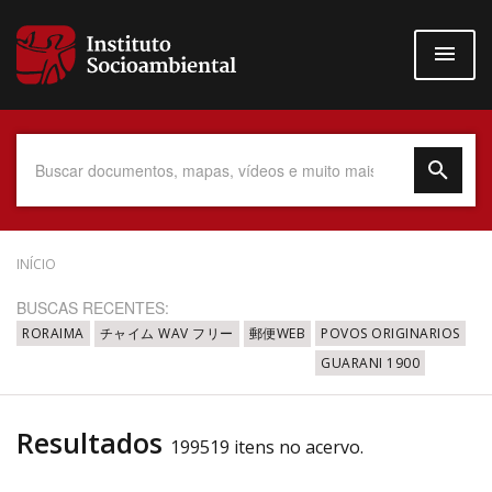
Pular
para
o
conteúdo
principal
Data do Documento
INÍCIO
BUSCAS RECENTES:
RORAIMA
チャイム WAV フリー
郵便WEB
POVOS ORIGINARIOS
GUARANI 1900
Até
Resultados
199519 itens no acervo.
Povo Indígena