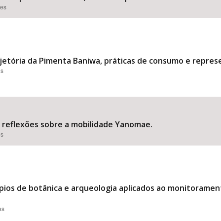
ões
rajetória da Pimenta Baniwa, práticas de consumo e repres
es
”: reflexões sobre a mobilidade Yanomae.
es
ípios de botânica e arqueologia aplicados ao monitoramen
es