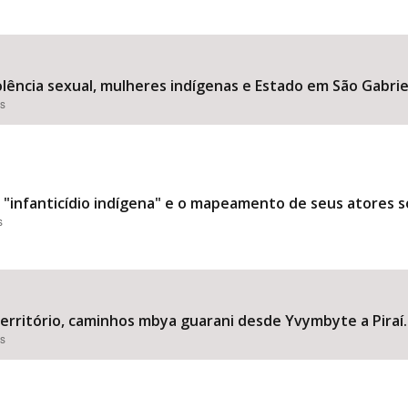
olência sexual, mulheres indígenas e Estado em São Gabrie
es
 "infanticídio indígena" e o mapeamento de seus atores soc
s
território, caminhos mbya guarani desde Yvymbyte a Piraí.
es