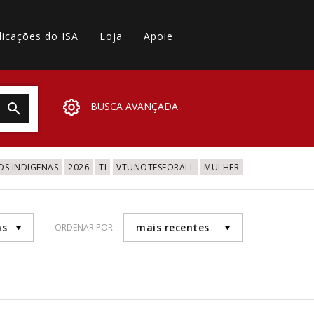
licações do ISA
Loja
Apoie
BUSCA AVANÇADA
OS INDIGENAS
2026
TI
VTUNOTESFORALL
MULHER
as
mais recentes
ORDENAR POR: