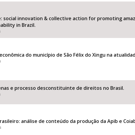
 social innovation & collective action for promoting am
ility in Brazil.
Área Protegida
s
econômica do município de São Félix do Xingu na atualida
s
nas e processo desconstituinte de direitos no Brasil.
s
asileiro: análise de conteúdo da produção da Apib e Coia
s