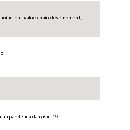
azonian-nut value chain development,
de.
BUSCAR
b na pandemia da covid-19.