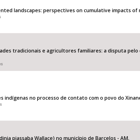
nted landscapes: perspectives on cumulative impacts of m
s
des tradicionais e agricultores familiares: a disputa pel
es
s indígenas no processo de contato com o povo do Xinane 
es
inia piassaba Wallace) no município de Barcelos - AM.