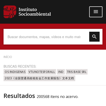
Pular
para
o
conteúdo
principal
Data do Documento
INÍCIO
BUSCAS RECENTES:
OS INDIGENAS
VTUNOTESFORALL
IND
TRIS BASE SRL
2023《全国普通高校校友会工作发展报告》文本文档
Até
Resultados
200568 itens no acervo.
Povo Indígena