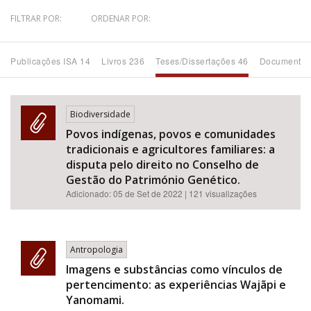
FILTRAR POR:
ORDENAR POR:
Bioma / Bacia
Publicações ISA 14
Livros 236
Teses/Dissertações 46
Documentos
Tema
Subtema
Biodiversidade
Povos indígenas, povos e comunidades
Área de Levantamento
tradicionais e agricultores familiares: a
disputa pelo direito no Conselho de
Área Protegida
Gestão do Património Genético.
Adicionado:
05 de Set de 2022
| 121 visualizações
BUSCAR
Antropologia
Imagens e substâncias como vínculos de
pertencimento: as experiências Wajãpi e
Yanomami.