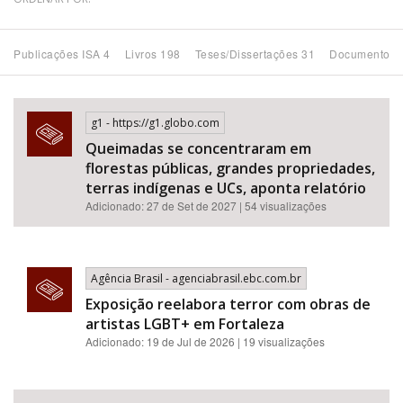
Bioma / Bacia
Publicações ISA 4
Livros 198
Teses/Dissertações 31
Documentos 
Tema
g1 - https://g1.globo.com
Subtema
Queimadas se concentraram em
florestas públicas, grandes propriedades,
Área de Levantamento
terras indígenas e UCs, aponta relatório
Adicionado: 27 de Set de 2027 | 54 visualizações
Área Protegida
Agência Brasil - agenciabrasil.ebc.com.br
BUSCAR
Exposição reelabora terror com obras de
artistas LGBT+ em Fortaleza
Adicionado: 19 de Jul de 2026 | 19 visualizações