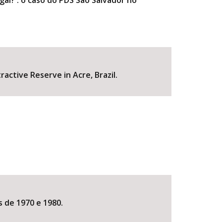
al? : o caso do PDS Sao Salvador no
active Reserve in Acre, Brazil.
s de 1970 e 1980.