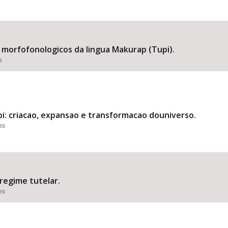
 morfofonologicos da lingua Makurap (Tupi).
s
: criacao, expansao e transformacao douniverso.
es
regime tutelar.
es