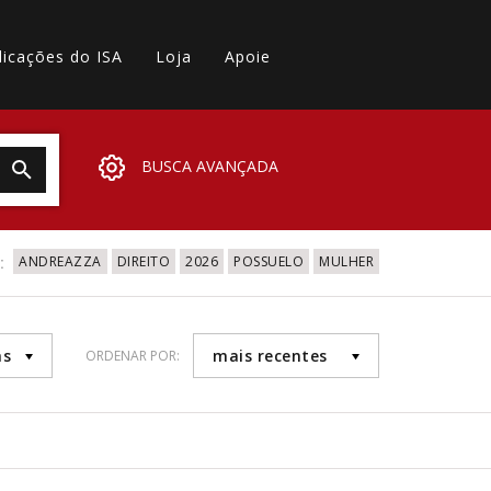
licações do ISA
Loja
Apoie
BUSCA AVANÇADA
:
ANDREAZZA
DIREITO
2026
POSSUELO
MULHER
as
mais recentes
ORDENAR POR: