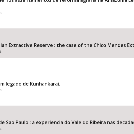
dade nos assentamentos de reforma agraria na Amazonia Leg
s
an Extractive Reserve : the case of the Chico Mendes Extr
s
um legado de Kunhankarai.
s
e Sao Paulo : a experiencia do Vale do Ribeira nas decada
s