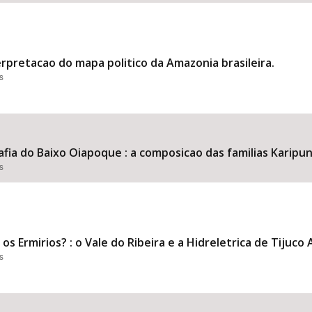
terpretacao do mapa politico da Amazonia brasileira.
s
afia do Baixo Oiapoque : a composicao das familias Karipu
s
os Ermirios? : o Vale do Ribeira e a Hidreletrica de Tijuco 
s