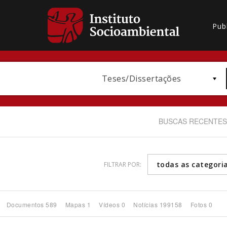
Pub
Teses/Dissertações
BUSCAS RECENTES
todas as categori
FILTRAR POR:
Bioma / Bacia
Documentos 589
Mapas 1
Vídeos 0
Notícias 199158
Fotos 0
Subtema