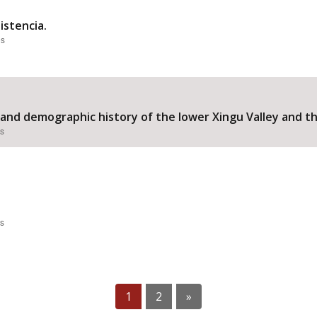
istencia.
es
l and demographic history of the lower Xingu Valley and t
es
es
1
2
»