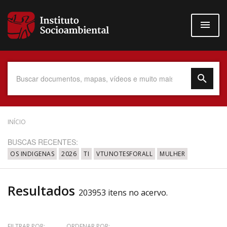
Pular
para
o
conteúdo
principal
Data do Documento
INÍCIO
BUSCAS RECENTES:
OS INDIGENAS
2026
TI
VTUNOTESFORALL
MULHER
Até
Resultados
203953 itens no acervo.
Povo Indígena
FILTRAR POR:
ORDENAR POR: