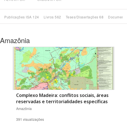
Bioma / Bacia
Publicações ISA 124
Livros 562
Teses/Dissertações 68
Documento
Tema
Amazônia
Subtema
Área de Levantamento
Área Protegida
BUSCAR
Complexo Madeira: conflitos sociais, áreas
reservadas e territorialidades específicas
Amazônia
391 visualizações