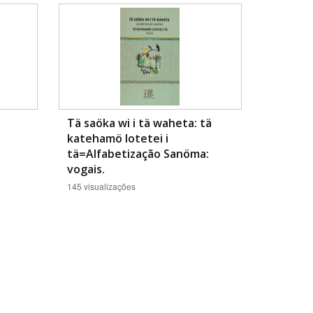
Tä saöka wi i tä waheta: tä
katehamö lotetei i
BUSCAR
tä=Alfabetização Sanöma:
vogais.
145 visualizações