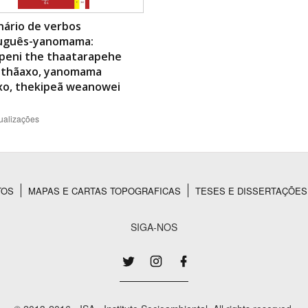
nário de verbos
uguês-yanomama:
peni the thaatarapehe
 thãaxo, yanomama
xo, thekipeã weanowei
ualizações
TOS
MAPAS E CARTAS TOPOGRAFICAS
TESES E DISSERTAÇÕES
SIGA-NOS