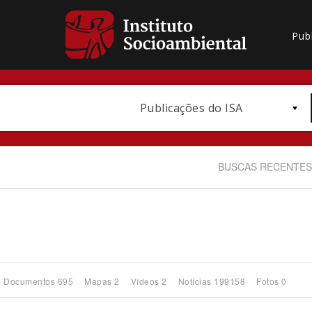
Pub
Publicações do ISA
BUSCAS RECENTES
Bioma / Bacia
Documentos 695
Mapas 2
Vídeos 2
Notícias 199158
Fotos 0
Subtema