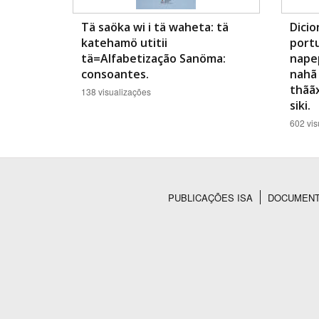
Tä saöka wi i tä waheta: tä
Dicio
katehamö utitii
port
tä=Alfabetização Sanöma:
nape
consoantes.
nahã
thãã
138 visualizações
siki.
602 vis
PUBLICAÇÕES ISA
DOCUMEN
Rodapé