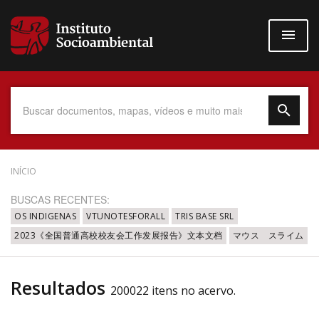
Pular
para
o
conteúdo
principal
Data do Documento
INÍCIO
BUSCAS RECENTES:
OS INDIGENAS
VTUNOTESFORALL
TRIS BASE SRL
2023《全国普通高校校友会工作发展报告》文本文档
マウス スライム
Até
Resultados
200022 itens no acervo.
Povo Indígena