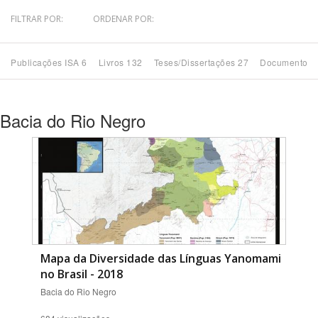
FILTRAR POR:
ORDENAR POR:
Bioma / Bacia
Publicações ISA 6
Livros 132
Teses/Dissertações 27
Documentos 
Tema
Subtema
Bacia do Rio Negro
Área de Levantamento
Área Protegida
BUSCAR
Mapa da Diversidade das Línguas Yanomami
no Brasil - 2018
Bacia do Rio Negro