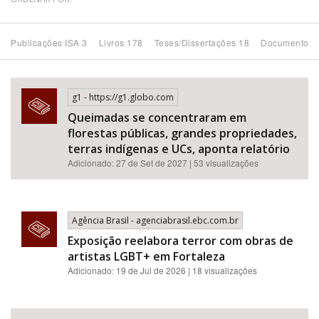
Bioma / Bacia
Publicações ISA 3
Livros 178
Teses/Dissertações 18
Documentos 
Tema
g1 - https://g1.globo.com
Subtema
Queimadas se concentraram em
florestas públicas, grandes propriedades,
Área de Levantamento
terras indígenas e UCs, aponta relatório
Adicionado: 27 de Set de 2027 | 53 visualizações
Área Protegida
Agência Brasil - agenciabrasil.ebc.com.br
BUSCAR
Exposição reelabora terror com obras de
artistas LGBT+ em Fortaleza
Adicionado: 19 de Jul de 2026 | 18 visualizações