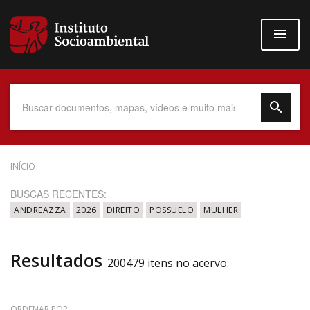
Pular
para
o
conteúdo
principal
Data do Documento
INÍCIO
BUSCAS RECENTES:
ANDREAZZA
2026
DIREITO
POSSUELO
MULHER
Até
Resultados
200479 itens no acervo.
Povo Indígena
ORDENAR POR: