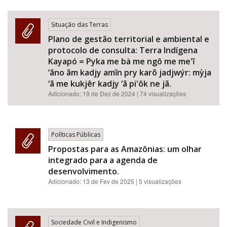
Situação das Terras
Plano de gestão territorial e ambiental e
protocolo de consulta: Terra Indígena
Kayapó = Pyka me bà me ngô me me'ĩ
‘ãno ãm kadjy amĩn pry karõ jadjwýr: mỳja
‘ã me kukjêr kadjy ‘ã pi'ôk ne jã.
Adicionado:
19 de Dez de 2024
| 74 visualizações
Políticas Públicas
Propostas para as Amazônias: um olhar
integrado para a agenda de
desenvolvimento.
Adicionado:
13 de Fev de 2025
| 5 visualizações
Sociedade Civil e Indigenismo