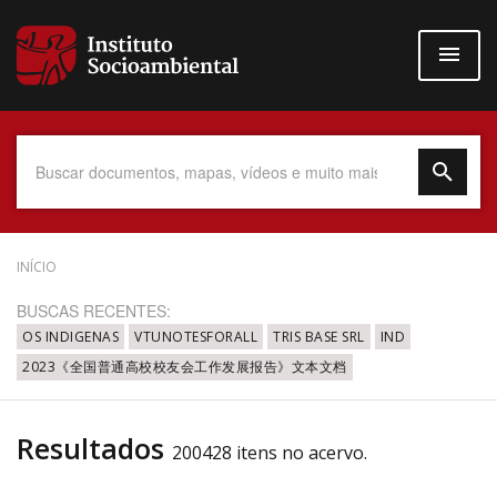
Pular
para
o
conteúdo
principal
Data do Documento
INÍCIO
BUSCAS RECENTES:
OS INDIGENAS
VTUNOTESFORALL
TRIS BASE SRL
IND
2023《全国普通高校校友会工作发展报告》文本文档
Até
Resultados
200428 itens no acervo.
Povo Indígena