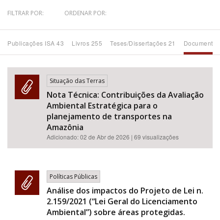
FILTRAR POR:
ORDENAR POR:
Bioma / Bacia
Publicações ISA 43
Livros 255
Teses/Dissertações 21
Documentos
Tema
Subtema
Situação das Terras
Nota Técnica: Contribuições da Avaliação
Área de Levantamento
Ambiental Estratégica para o
planejamento de transportes na
Área Protegida
Amazônia
Adicionado:
02 de Abr de 2026
| 69 visualizações
BUSCAR
Políticas Públicas
Análise dos impactos do Projeto de Lei n.
2.159/2021 (“Lei Geral do Licenciamento
Ambiental”) sobre áreas protegidas.