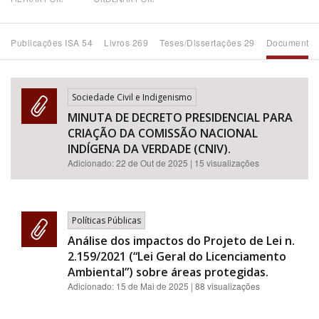
Bioma / Bacia
Publicações ISA 54
Livros 269
Teses/Dissertações 29
Documentos
Tema
Sociedade Civil e Indigenismo
Subtema
MINUTA DE DECRETO PRESIDENCIAL PARA
CRIAÇÃO DA COMISSÃO NACIONAL
Área de Levantamento
INDÍGENA DA VERDADE (CNIV).
Adicionado:
22 de Out de 2025
| 15 visualizações
Área Protegida
Políticas Públicas
BUSCAR
Análise dos impactos do Projeto de Lei n.
2.159/2021 (“Lei Geral do Licenciamento
Ambiental”) sobre áreas protegidas.
Adicionado:
15 de Mai de 2025
| 88 visualizações