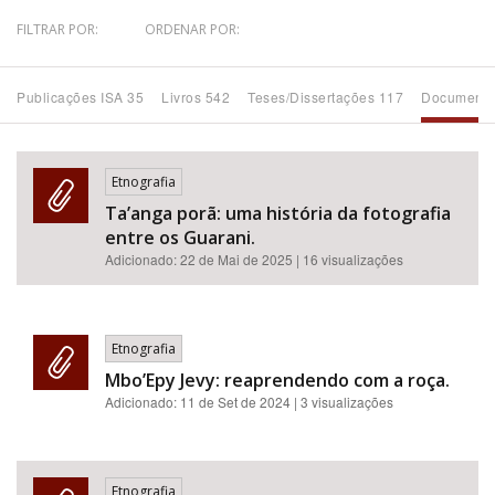
FILTRAR POR:
ORDENAR POR:
Bioma / Bacia
Publicações ISA 35
Livros 542
Teses/Dissertações 117
Documento
Tema
Subtema
Etnografia
Ta’anga porã: uma história da fotografia
Área de Levantamento
entre os Guarani.
Adicionado:
22 de Mai de 2025
| 16 visualizações
Área Protegida
Etnografia
BUSCAR
Mbo’Epy Jevy: reaprendendo com a roça.
Adicionado:
11 de Set de 2024
| 3 visualizações
Etnografia