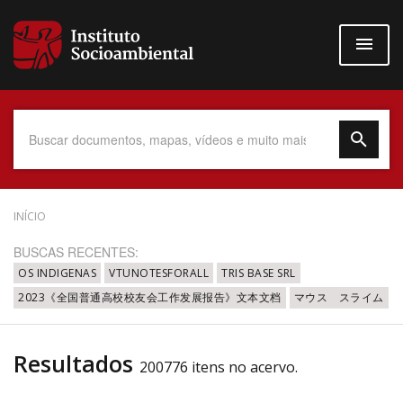
Pular
para
o
conteúdo
principal
Data do Documento
INÍCIO
BUSCAS RECENTES:
OS INDIGENAS
VTUNOTESFORALL
TRIS BASE SRL
2023《全国普通高校校友会工作发展报告》文本文档
マウス スライム
Até
Resultados
200776 itens no acervo.
Povo Indígena