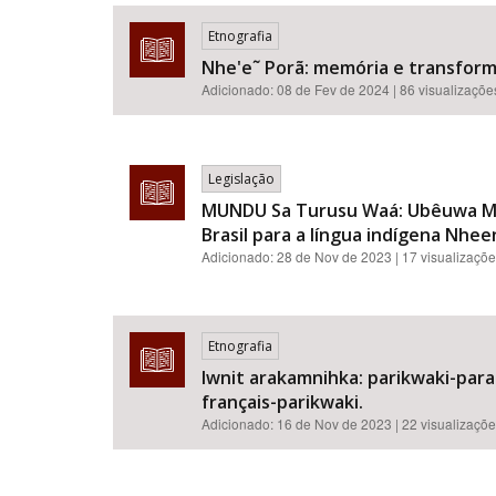
Etnografia
Nhe'e˜ Porã: memória e transform
Adicionado:
08 de Fev de 2024
| 86 visualizaçõe
Área de Levantamento
Legislação
MUNDU Sa Turusu Waá: Ubêuwa Mayé
Brasil para a língua indígena Nhee
Adicionado:
28 de Nov de 2023
| 17 visualizaçõ
Etnografia
Iwnit arakamnihka: parikwaki-para
français-parikwaki.
Adicionado:
16 de Nov de 2023
| 22 visualizaçõ