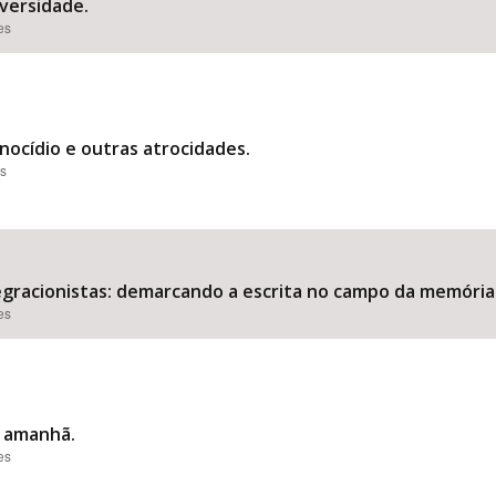
versidade.
es
nocídio e outras atrocidades.
es
tegracionistas: demarcando a escrita no campo da memória
es
e amanhã.
es