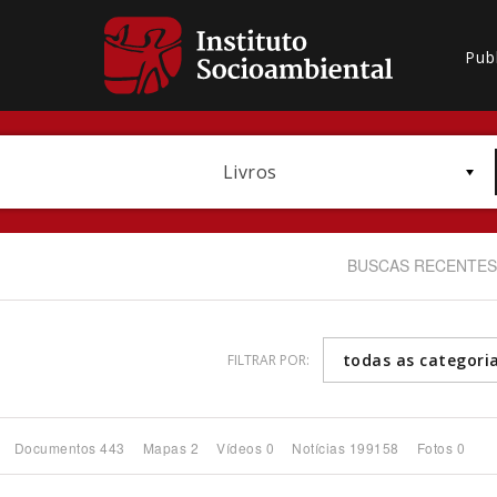
Pub
Livros
BUSCAS RECENTES
todas as categori
FILTRAR POR:
Bioma / Bacia
Documentos 443
Mapas 2
Vídeos 0
Notícias 199158
Fotos 0
Subtema