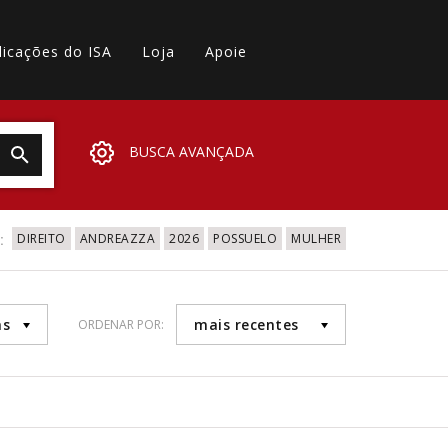
licações do ISA
Loja
Apoie
BUSCA AVANÇADA
:
DIREITO
ANDREAZZA
2026
POSSUELO
MULHER
as
mais recentes
ORDENAR POR: