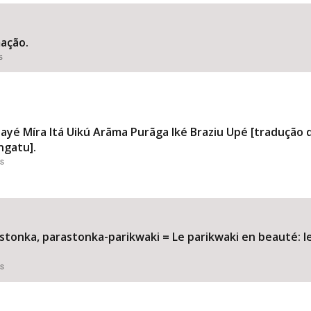
ação.
s
Área Protegida
 Míra Itá Uikú Arãma Purãga Iké Braziu Upé [tradução d
ngatu].
es
stonka, parastonka-parikwaki = Le parikwaki en beauté: lex
es