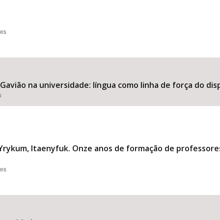
ões
Gavião na universidade: língua como linha de força do dispo
s
 Yrykum, Itaenyfuk. Onze anos de formação de professores
ões