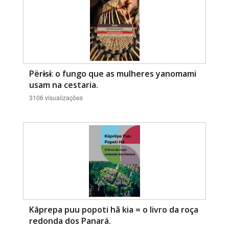
Përɨsɨ: o fungo que as mulheres yanomami
usam na cestaria.
3106 visualizações
Kâprepa puu popoti hã kia = o livro da roça
redonda dos Panará.