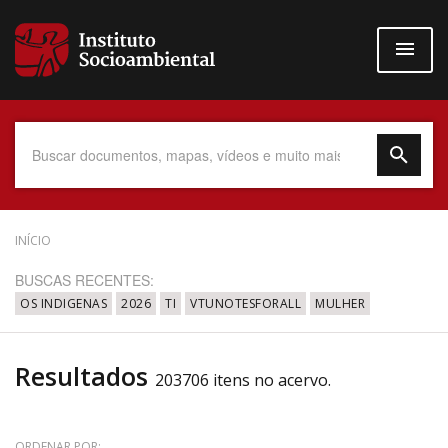
Pular
para
o
conteúdo
principal
Data do Documento
INÍCIO
BUSCAS RECENTES:
OS INDIGENAS
2026
TI
VTUNOTESFORALL
MULHER
Até
Resultados
203706 itens no acervo.
Povo Indígena
ORDENAR POR: