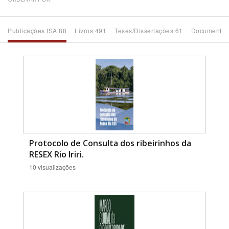
Bioma / Bacia
Publicações ISA 88
Livros 491
Teses/Dissertações 61
Documentos
Tema
Subtema
Área de Levantamento
Área Protegida
Protocolo de Consulta dos ribeirinhos da
RESEX Rio Iriri.
10 visualizações
BUSCAR