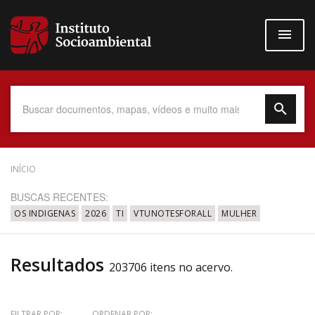
Pular
para
o
conteúdo
principal
Data do Documento
INÍCIO
BUSCAS RECENTES:
OS INDIGENAS
2026
TI
VTUNOTESFORALL
MULHER
Até
Resultados
203706 itens no acervo.
Povo Indígena
FILTRAR POR:
ORDENAR POR: