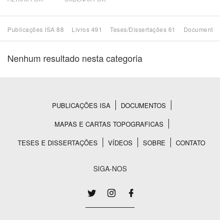
Bioma / Bacia
Publicações ISA 88
Livros 491
Teses/Dissertações 61
Documentos
Tema
Nenhum resultado nesta categoria
Subtema
Área de Levantamento
PUBLICAÇÕES ISA
DOCUMENTOS
Rodapé
MAPAS E CARTAS TOPOGRAFICAS
Área Protegida
TESES E DISSERTAÇÕES
VÍDEOS
SOBRE
CONTATO
BUSCAR
SIGA-NOS