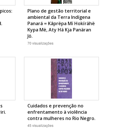
picos:
Plano de gestão territorial e
ambiental da Terra Indígena
d.
Panará = Kâprëpa Mï Hokïrähë
Kypa Më, Aty Hä Kja Panäran
Jö.
70 visualizações
os
Cuidados e prevenção no
ri.
enfrentamento à violência
contra mulheres no Rio Negro.
45 visualizações