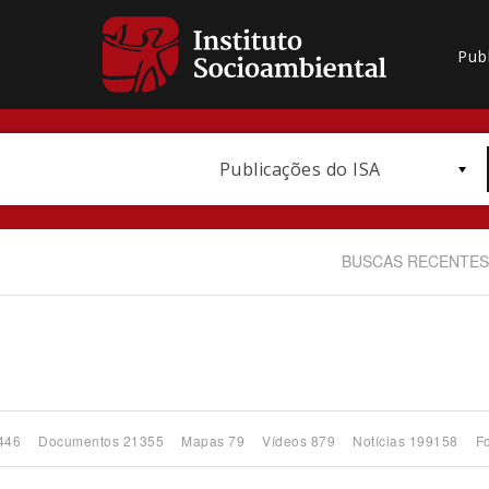
Pub
Publicações do ISA
BUSCAS RECENTES
Bioma / Bacia
446
Documentos 21355
Mapas 79
Vídeos 879
Notícias 199158
F
Subtema