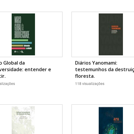
 Global da
Diários Yanomami:
versidade: entender e
testemunhos da destrui
ir.
floresta.
alizações
118 visualizações