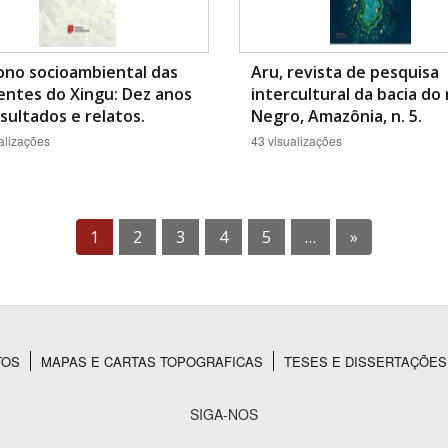
ono socioambiental das
Aru, revista de pesquisa
entes do Xingu: Dez anos
intercultural da bacia do 
sultados e relatos.
Negro, Amazônia, n. 5.
alizações
43 visualizações
1
2
3
4
5
…
»
TOS
MAPAS E CARTAS TOPOGRAFICAS
TESES E DISSERTAÇÕES
SIGA-NOS