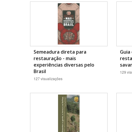
Área de Levantamento
Semeadura direta para
Guia
restauração - mais
resta
experiências diversas pelo
savan
Brasil
129 vis
127 visualizações