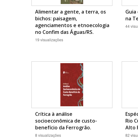
Alimentar a gente, a terra, os
Guia 
bichos: paisagem,
na T
agenciamentos e etnoecologia
44 visu
no Confim das Águas/RS.
19 visualizações
Crítica à análise
Espéc
socioeconômica de custo-
Rio C
benefício da Ferrogrão.
Alto 
8 visualizações
82 visu