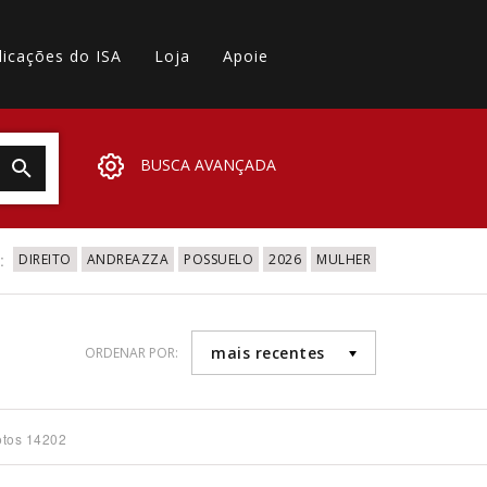
licações do ISA
Loja
Apoie
BUSCA AVANÇADA
:
DIREITO
ANDREAZZA
POSSUELO
2026
MULHER
mais recentes
ORDENAR POR:
otos 14202