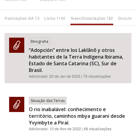
Bioma / Bacia
Publicações ISA 73
Livros 1100
Teses/Dissertações 182
Document
Tema
Etnografia
Subtema
“Adopción” entre los Laklãnõ y otros
habitantes de la Terra Indígena Ibirama,
Área de Levantamento
Estado de Santa Catarina (SC), Sur de
Brasil.
Adicionado:
20 de Jan de 2023
| 79 visualizações
Área Protegida
BUSCAR
Situação das Terras
O rio inabalável: conhecimento e
território, caminhos mbya guarani desde
Yvymbyte a Piraí.
Adicionado:
10 de Nov de 2022
| 68 visualizações