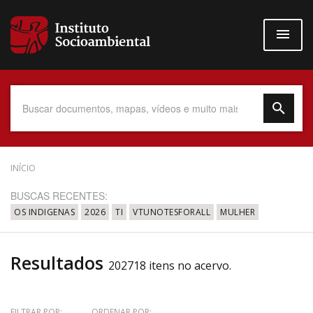
Pular
para
o
conteúdo
principal
Data do Documento
INÍCIO
BUSCAS RECENTES:
OS INDIGENAS
2026
TI
VTUNOTESFORALL
MULHER
Até
Resultados
202718 itens no acervo.
Povo Indígena
FILTRAR POR:
ORDENAR POR: