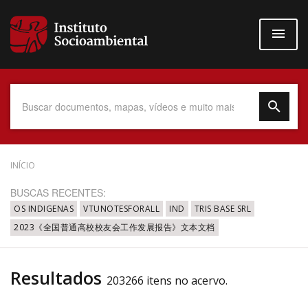
Pular
para
o
conteúdo
principal
Data do Documento
INÍCIO
BUSCAS RECENTES:
OS INDIGENAS
VTUNOTESFORALL
IND
TRIS BASE SRL
2023《全国普通高校校友会工作发展报告》文本文档
Até
Resultados
203266 itens no acervo.
Povo Indígena