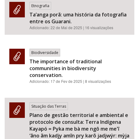
Etnografia
Ta’anga porã: uma história da fotografia
entre os Guarani.
Adicionado:
22 de Mai de 2025
| 16 visualizações
Biodiversidade
The importance of traditional
communities in biodiversity
conservation.
Adicionado:
17 de Fev de 2025
| 8 visualizações
Situação das Terras
Plano de gestão territorial e ambiental e
protocolo de consulta: Terra Indígena
Kayapó = Pyka me bà me ngô me me'ĩ
‘ãno ãm kadjy amĩn pry karõ jadjwýr: mỳja