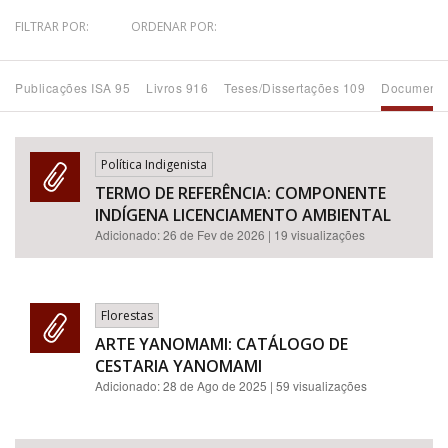
FILTRAR POR:
ORDENAR POR:
Bioma / Bacia
Publicações ISA 95
Livros 916
Teses/Dissertações 109
Documento
Tema
Subtema
Política Indigenista
TERMO DE REFERÊNCIA: COMPONENTE
Área de Levantamento
INDÍGENA LICENCIAMENTO AMBIENTAL
Adicionado:
26 de Fev de 2026
| 19 visualizações
Área Protegida
Florestas
BUSCAR
ARTE YANOMAMI: CATÁLOGO DE
CESTARIA YANOMAMI
Adicionado:
28 de Ago de 2025
| 59 visualizações