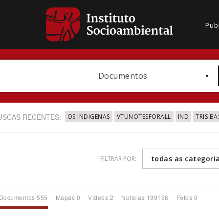
Pub
Documentos
USCAS RECENTES:
OS INDIGENAS
VTUNOTESFORALL
IND
TRIS BA
todas as categori
FILTRAR POR:
Bioma / Bacia
Documentos 555
Mapas 0
Vídeos 2
Notícias 199158
Fotos 0
Subtema