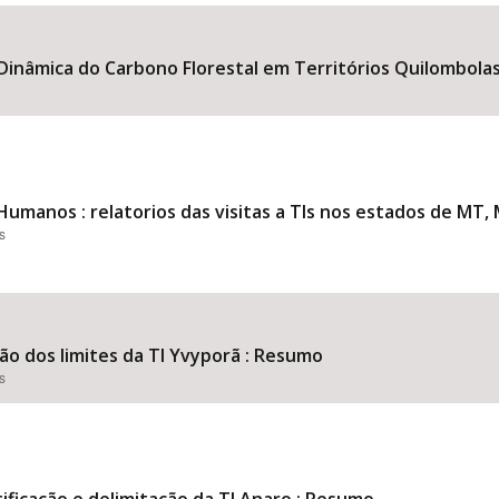
 Dinâmica do Carbono Florestal em Territórios Quilombolas
Área Protegida
Humanos : relatorios das visitas a TIs nos estados de MT, M
s
são dos limites da TI Yvyporã : Resumo
s