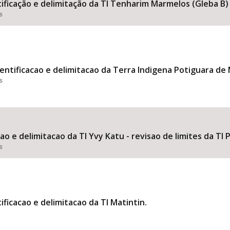
tificação e delimitação da TI Tenharim Marmelos (Gleba B)
s
entificacao e delimitacao da Terra Indigena Potiguara d
s
cao e delimitacao da TI Yvy Katu - revisao de limites da TI
s
ificacao e delimitacao da TI Matintin.