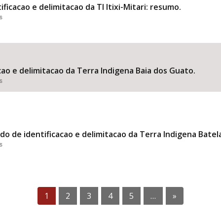
ficacao e delimitacao da TI Itixi-Mitari: resumo.
s
cao e delimitacao da Terra Indigena Baia dos Guato.
s
do de identificacao e delimitacao da Terra Indigena Batel
s
1
2
3
4
5
…
»