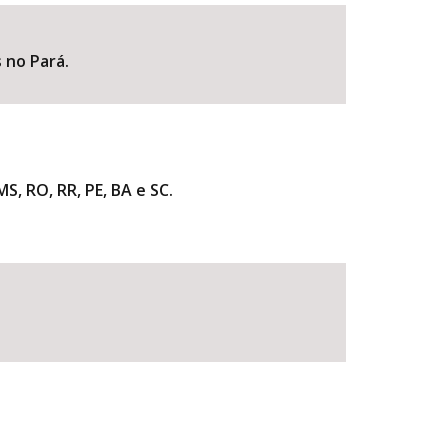
 no Pará.
S, RO, RR, PE, BA e SC.
BUSCAR