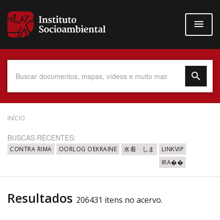
Pular
para
o
conteúdo
principal
Data do Documento
INÍCIO
BUSCAS RECENTES:
CONTRA RIMA
OORLOG OEKRAINE
水着 しま
LINKVIP
IRA��
Até
Resultados
206431 itens no acervo.
Povo Indígena