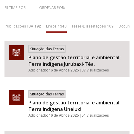
FILTRAR POR:
ORDENAR POR:
Bioma / Bacia
Publicações ISA 192
Livros 1340
Teses/Dissertações 169
Documen
Tema
Subtema
Situação das Terras
Plano de gestão territorial e ambiental:
Área de Levantamento
Terra indígena Jurubaxi-Téa.
Adicionado:
16 de Abr de 2025
| 37 visualizações
Área Protegida
Situação das Terras
BUSCAR
Plano de gestão territorial e ambiental:
Terra indígena Uneiuxi.
Adicionado:
16 de Abr de 2025
| 51 visualizações