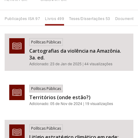
Bioma / Bacia
Publicações ISA 97
Livros 499
Teses/Dissertações 53
Documentos
Tema
Políticas Públicas
Subtema
Cartografias da violência na Amazônia.
3a. ed.
Área de Levantamento
Adicionado:
23 de Jan de 2025
| 44 visualizações
Área Protegida
Políticas Públicas
Territórios (onde estão?)
BUSCAR
Adicionado:
05 de Nov de 2024
| 19 visualizações
Políticas Públicas
Litígio estratégico climático em rede: