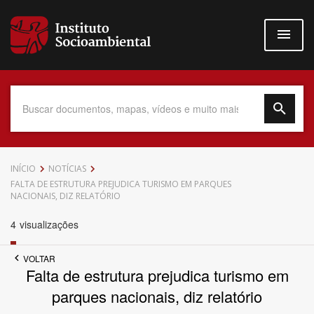
Pular
para
o
conteúdo
principal
Data do Documento
INÍCIO
NOTÍCIAS
FALTA DE ESTRUTURA PREJUDICA TURISMO EM PARQUES
NACIONAIS, DIZ RELATÓRIO
4
visualizações
Até
VOLTAR
Falta de estrutura prejudica turismo em
parques nacionais, diz relatório
Povo Indígena