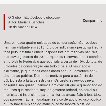
Bioma / Bacia
O Globo - http://oglobo.globo.com/
Compartilhe
Autor: Mariana Sanches
Tema
18 de Nov de 2014
Subtema
Uma em cada quatro unidades de conservação não recebeu
nenhum visitante em 2013. É o que indica uma pesquisa inédita
Área de Levantamento
feita pelo Instituto Semeia, especialista em reservas naturais,
que ouviu gestores de 201 parques ou reservas em 21 estados
Área Protegida
e no Distrito Federal, o que equivale a cerca de 10% do total de
unidades de conservação em todo o país. O resultado é
alarmante, já que todas essas áreas são - ou deveriam ser -
abertas ao público. Dentre os motivos para a ausência de
BUSCAR
público está a falta de estrutura. Os gestores ouvidos pela
pesquisa são quase unânimes em concluir que a quantidade de
recursos que recebem, seja do governo federal, estadual ou
municipal, é insuficiente para manter as áreas. Não à toa, 66%
dos parques não têm qualquer serviço de apoio ao uso público
e 56% não têm plano de manejo, como mostra o estudo.