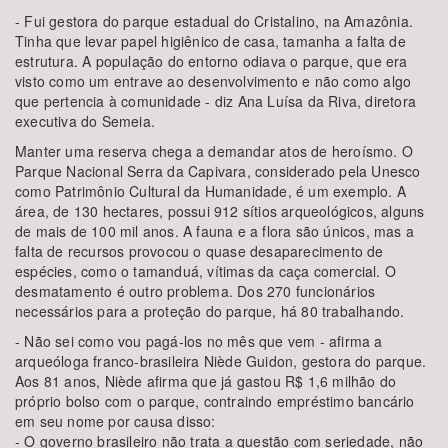
- Fui gestora do parque estadual do Cristalino, na Amazônia.
Tinha que levar papel higiênico de casa, tamanha a falta de
estrutura. A população do entorno odiava o parque, que era
visto como um entrave ao desenvolvimento e não como algo
que pertencia à comunidade - diz Ana Luísa da Riva, diretora
executiva do Semeia.
Manter uma reserva chega a demandar atos de heroísmo. O
Parque Nacional Serra da Capivara, considerado pela Unesco
como Patrimônio Cultural da Humanidade, é um exemplo. A
área, de 130 hectares, possui 912 sítios arqueológicos, alguns
de mais de 100 mil anos. A fauna e a flora são únicos, mas a
falta de recursos provocou o quase desaparecimento de
espécies, como o tamanduá, vítimas da caça comercial. O
desmatamento é outro problema. Dos 270 funcionários
necessários para a proteção do parque, há 80 trabalhando.
- Não sei como vou pagá-los no mês que vem - afirma a
arqueóloga franco-brasileira Niède Guidon, gestora do parque.
Aos 81 anos, Niède afirma que já gastou R$ 1,6 milhão do
próprio bolso com o parque, contraindo empréstimo bancário
em seu nome por causa disso:
- O governo brasileiro não trata a questão com seriedade, não