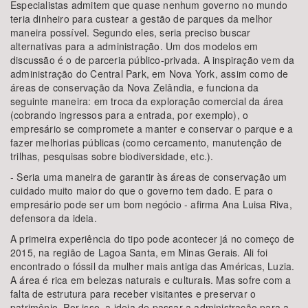
Especialistas admitem que quase nenhum governo no mundo
teria dinheiro para custear a gestão de parques da melhor
maneira possível. Segundo eles, seria preciso buscar
alternativas para a administração. Um dos modelos em
discussão é o de parceria público-privada. A inspiração vem da
administração do Central Park, em Nova York, assim como de
áreas de conservação da Nova Zelândia, e funciona da
seguinte maneira: em troca da exploração comercial da área
(cobrando ingressos para a entrada, por exemplo), o
empresário se compromete a manter e conservar o parque e a
fazer melhorias públicas (como cercamento, manutenção de
trilhas, pesquisas sobre biodiversidade, etc.).
- Seria uma maneira de garantir às áreas de conservação um
cuidado muito maior do que o governo tem dado. E para o
empresário pode ser um bom negócio - afirma Ana Luisa Riva,
defensora da ideia.
A primeira experiência do tipo pode acontecer já no começo de
2015, na região de Lagoa Santa, em Minas Gerais. Ali foi
encontrado o fóssil da mulher mais antiga das Américas, Luzia.
A área é rica em belezas naturais e culturais. Mas sofre com a
falta de estrutura para receber visitantes e preservar o
patrimônio. Por isso, a ideia de passar a administração para a