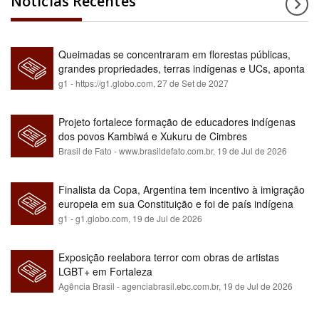
Notícias Recentes
Queimadas se concentraram em florestas públicas,
grandes propriedades, terras indígenas e UCs, aponta
relatório
g1 - https://g1.globo.com,
27 de Set de 2027
Projeto fortalece formação de educadores indígenas
dos povos Kambiwá e Xukuru de Cimbres
Brasil de Fato - www.brasildefato.com.br,
19 de Jul de 2026
Finalista da Copa, Argentina tem incentivo à imigração
europeia em sua Constituição e foi de país indígena
para maioria branca
g1 - g1.globo.com,
19 de Jul de 2026
Exposição reelabora terror com obras de artistas
LGBT+ em Fortaleza
Agência Brasil - agenciabrasil.ebc.com.br,
19 de Jul de 2026