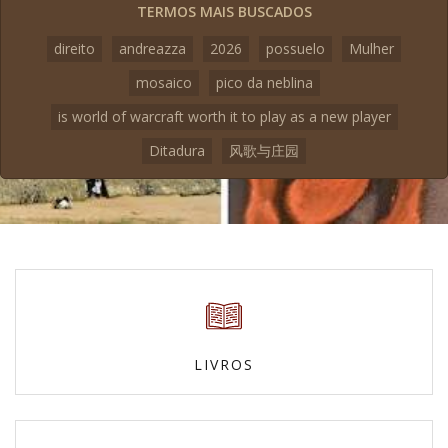
TERMOS MAIS BUSCADOS
direito
andreazza
2026
possuelo
Mulher
mosaico
pico da neblina
is world of warcraft worth it to play as a new player
Ditadura
风歌与庄园
LIVROS