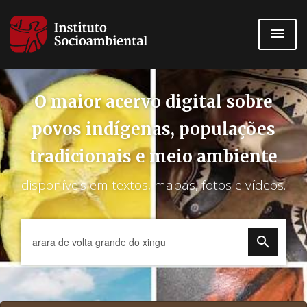
Pular
para
o
conteúdo
principal
O maior acervo digital sobre
povos indígenas, populações
tradicionais e meio ambiente
disponíveis em textos, mapas, fotos e vídeos.