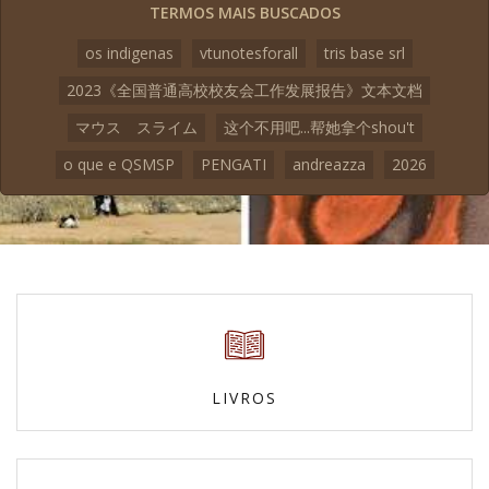
TERMOS MAIS BUSCADOS
os indigenas
vtunotesforall
tris base srl
2023《全国普通高校校友会工作发展报告》文本文档
マウス スライム
这个不用吧...帮她拿个shou't
o que e QSMSP
PENGATI
andreazza
2026
LIVROS