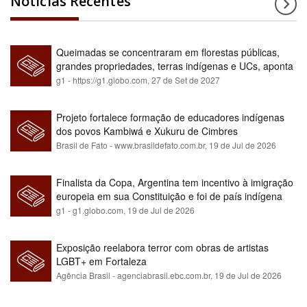
Notícias Recentes
Queimadas se concentraram em florestas públicas,
grandes propriedades, terras indígenas e UCs, aponta
relatório
g1 - https://g1.globo.com,
27 de Set de 2027
Projeto fortalece formação de educadores indígenas
dos povos Kambiwá e Xukuru de Cimbres
Brasil de Fato - www.brasildefato.com.br,
19 de Jul de 2026
Finalista da Copa, Argentina tem incentivo à imigração
europeia em sua Constituição e foi de país indígena
para maioria branca
g1 - g1.globo.com,
19 de Jul de 2026
Exposição reelabora terror com obras de artistas
LGBT+ em Fortaleza
Agência Brasil - agenciabrasil.ebc.com.br,
19 de Jul de 2026