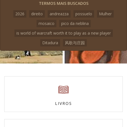
TERMOS MAIS BUSCADOS
2026
direito
andreazza
possuelo
Mulher
mosaico
pico da neblina
is world of warcraft worth it to play as a new player
Ditadura
风歌与庄园
LIVROS