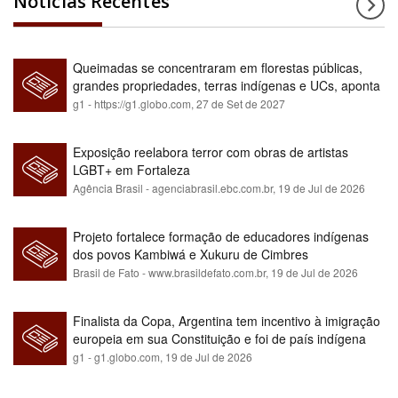
Notícias Recentes
Queimadas se concentraram em florestas públicas,
grandes propriedades, terras indígenas e UCs, aponta
relatório
g1 - https://g1.globo.com,
27 de Set de 2027
Exposição reelabora terror com obras de artistas
LGBT+ em Fortaleza
Agência Brasil - agenciabrasil.ebc.com.br,
19 de Jul de 2026
Projeto fortalece formação de educadores indígenas
dos povos Kambiwá e Xukuru de Cimbres
Brasil de Fato - www.brasildefato.com.br,
19 de Jul de 2026
Finalista da Copa, Argentina tem incentivo à imigração
europeia em sua Constituição e foi de país indígena
para maioria branca
g1 - g1.globo.com,
19 de Jul de 2026