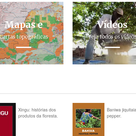
Mapas e
Vídeos
Cartas topográficas
Veja todos os vídeo
Xingu: histórias dos
Baniwa jiquitai
produtos da floresta.
pepper.