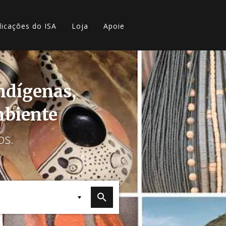
licações do ISA
Loja
Apoie
indígenas,
mbiente
os.