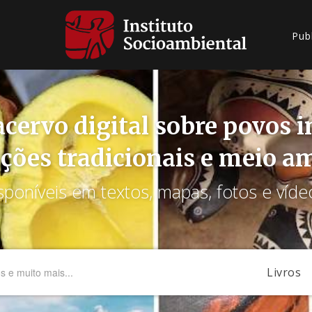
Pub
cervo digital sobre povos 
ções tradicionais e meio a
sponíveis em textos, mapas, fotos e víde
Livros