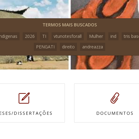
TERMOS MAIS BUSCADOS
indigenas
2026
TI
vtunotesforall
Mulher
ind
tris bas
PENGATI
direito
andreazza
ESES/DISSERTAÇÕES
DOCUMENTOS