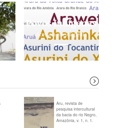
Povos Indígenas
s
Acesse a enciclopédia
a
Aru, revista de
pesquisa intercultural
da bacia do rio Negro,
Amazônia, v. 1, n. 1.