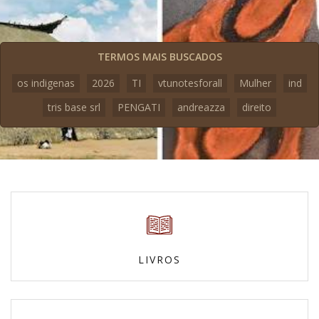
TERMOS MAIS BUSCADOS
os indigenas
2026
TI
vtunotesforall
Mulher
ind
tris base srl
PENGATI
andreazza
direito
LIVROS