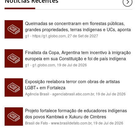
Notícias Recentes
Queimadas se concentraram em florestas públicas,
grandes propriedades, terras indígenas e UCs, aponta
relatório
g1 - https://g1.globo.com,
27 de Set de 2027
Finalista da Copa, Argentina tem incentivo à imigração
europeia em sua Constituição e foi de país indígena
para maioria branca
g1 - g1.globo.com,
19 de Jul de 2026
Exposição reelabora terror com obras de artistas
LGBT+ em Fortaleza
Agência Brasil - agenciabrasil.ebc.com.br,
19 de Jul de 2026
Projeto fortalece formação de educadores indígenas
dos povos Kambiwá e Xukuru de Cimbres
Brasil de Fato - www.brasildefato.com.br,
19 de Jul de 2026