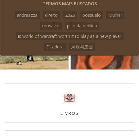
TERMOS MAIS BUSCADOS
andreazza
direito
2026
possuelo
Mulher
mosaico
pico da neblina
is world of warcraft worth it to play as a new player
Ditadura
风歌与庄园
LIVROS