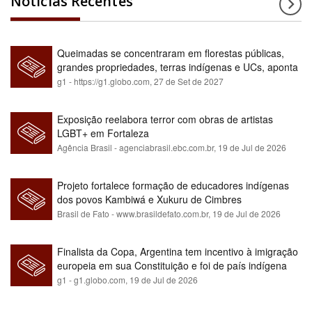
Notícias Recentes
Queimadas se concentraram em florestas públicas,
grandes propriedades, terras indígenas e UCs, aponta
relatório
g1 - https://g1.globo.com,
27 de Set de 2027
Exposição reelabora terror com obras de artistas
LGBT+ em Fortaleza
Agência Brasil - agenciabrasil.ebc.com.br,
19 de Jul de 2026
Projeto fortalece formação de educadores indígenas
dos povos Kambiwá e Xukuru de Cimbres
Brasil de Fato - www.brasildefato.com.br,
19 de Jul de 2026
Finalista da Copa, Argentina tem incentivo à imigração
europeia em sua Constituição e foi de país indígena
para maioria branca
g1 - g1.globo.com,
19 de Jul de 2026