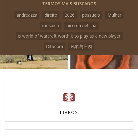
TERMOS MAIS BUSCADOS
andreazza
direito
2026
possuelo
Mulher
mosaico
pico da neblina
is world of warcraft worth it to play as a new player
Ditadura
风歌与庄园
LIVROS