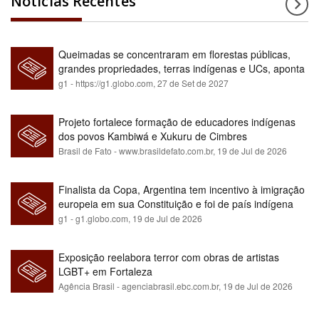
Notícias Recentes
Queimadas se concentraram em florestas públicas,
grandes propriedades, terras indígenas e UCs, aponta
relatório
g1 - https://g1.globo.com,
27 de Set de 2027
Projeto fortalece formação de educadores indígenas
dos povos Kambiwá e Xukuru de Cimbres
Brasil de Fato - www.brasildefato.com.br,
19 de Jul de 2026
Finalista da Copa, Argentina tem incentivo à imigração
europeia em sua Constituição e foi de país indígena
para maioria branca
g1 - g1.globo.com,
19 de Jul de 2026
Exposição reelabora terror com obras de artistas
LGBT+ em Fortaleza
Agência Brasil - agenciabrasil.ebc.com.br,
19 de Jul de 2026