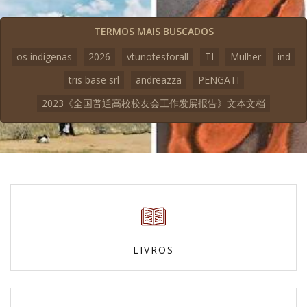
TERMOS MAIS BUSCADOS
os indigenas
2026
vtunotesforall
TI
Mulher
ind
tris base srl
andreazza
PENGATI
2023《全国普通高校校友会工作发展报告》文本文档
LIVROS