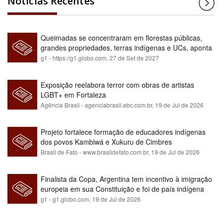
Notícias Recentes
Queimadas se concentraram em florestas públicas,
grandes propriedades, terras indígenas e UCs, aponta
relatório
g1 - https://g1.globo.com,
27 de Set de 2027
Exposição reelabora terror com obras de artistas
LGBT+ em Fortaleza
Agência Brasil - agenciabrasil.ebc.com.br,
19 de Jul de 2026
Projeto fortalece formação de educadores indígenas
dos povos Kambiwá e Xukuru de Cimbres
Brasil de Fato - www.brasildefato.com.br,
19 de Jul de 2026
Finalista da Copa, Argentina tem incentivo à imigração
europeia em sua Constituição e foi de país indígena
para maioria branca
g1 - g1.globo.com,
19 de Jul de 2026