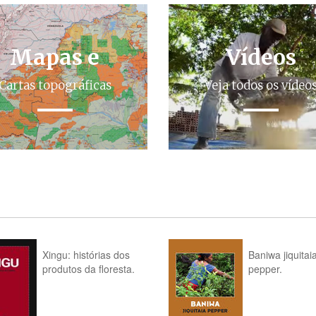
Mapas e
Vídeos
Cartas topográficas
Veja todos os vídeo
Xingu: histórias dos
Baniwa jiquitai
produtos da floresta.
pepper.