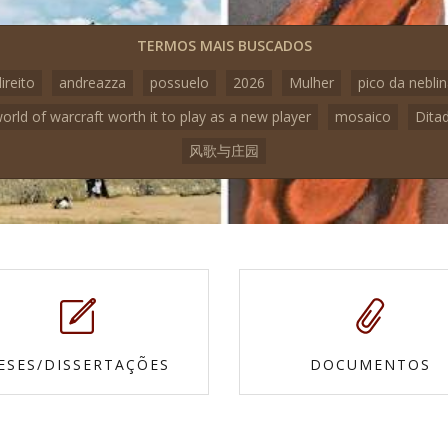
TERMOS MAIS BUSCADOS
ireito
andreazza
possuelo
2026
Mulher
pico da nebli
world of warcraft worth it to play as a new player
mosaico
Dita
风歌与庄园
ESES/DISSERTAÇÕES
DOCUMENTOS