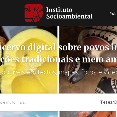
Pub
cervo digital sobre povos 
ções tradicionais e meio a
sponíveis em textos, mapas, fotos e víde
Teses/D