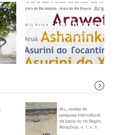
Povos Indígenas
s
Acesse a enciclopédia
a
Aru, revista de
pesquisa intercultural
da bacia do rio Negro,
Amazônia, v. 1, n. 1.