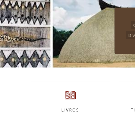
d
is 
LIVROS
T