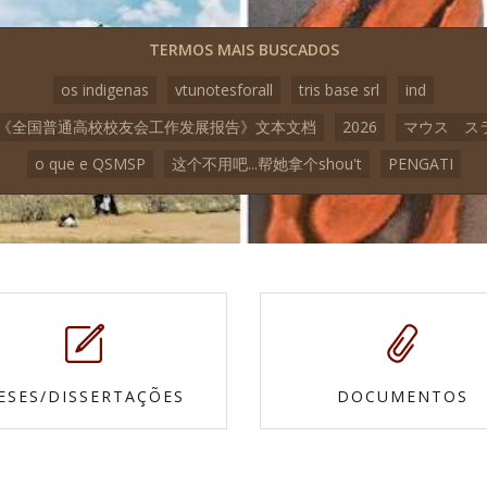
TERMOS MAIS BUSCADOS
os indigenas
vtunotesforall
tris base srl
ind
23《全国普通高校校友会工作发展报告》文本文档
2026
マウス ス
o que e QSMSP
这个不用吧...帮她拿个shou't
PENGATI
ESES/DISSERTAÇÕES
DOCUMENTOS