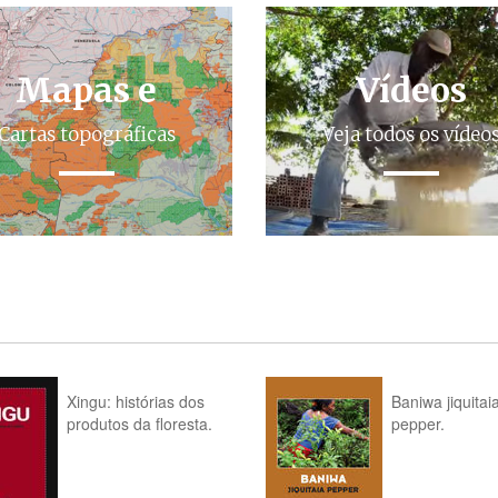
Mapas e
Vídeos
Cartas topográficas
Veja todos os vídeo
Xingu: histórias dos
Baniwa jiquitai
produtos da floresta.
pepper.