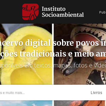
Pub
cervo digital sobre povos 
ções tradicionais e meio a
sponíveis em textos, mapas, fotos e víde
Livros