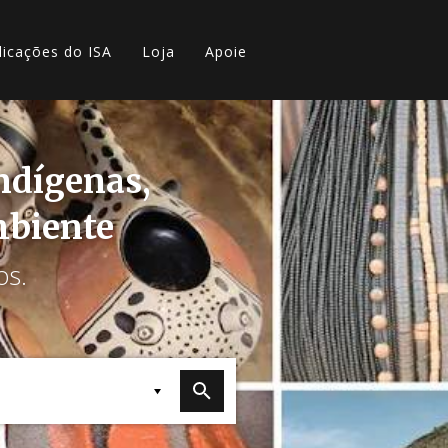
licações do ISA
Loja
Apoie
indígenas,
mbiente
os.