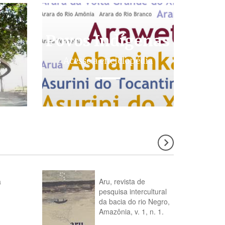
Povos Indígenas
s
Acesse a enciclopédia
a
Aru, revista de
pesquisa intercultural
da bacia do rio Negro,
Amazônia, v. 1, n. 1.