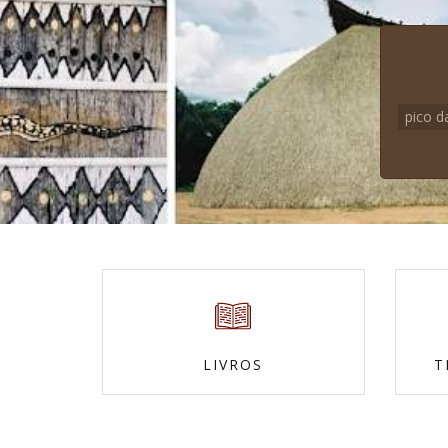
pico d
LIVROS
T