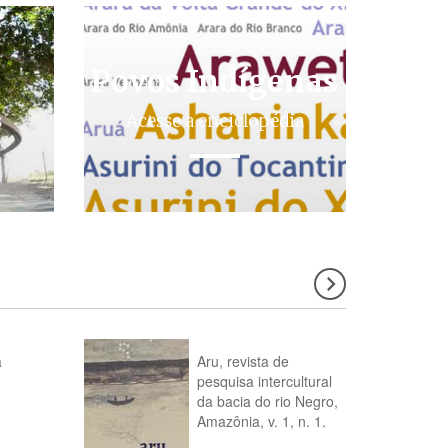
Povos Indígenas
s
Acesse a enciclopédia
a
Aru, revista de
pesquisa intercultural
da bacia do rio Negro,
Amazônia, v. 1, n. 1.