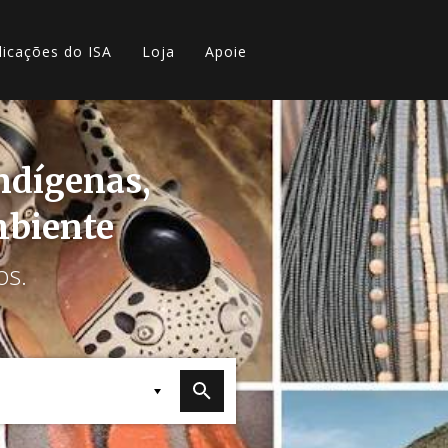
licações do ISA
Loja
Apoie
indígenas,
mbiente
os.