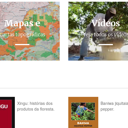
Mapas e
Vídeos
Cartas topográficas
Veja todos os vídeo
Xingu: histórias dos
Baniwa jiquitai
produtos da floresta.
pepper.