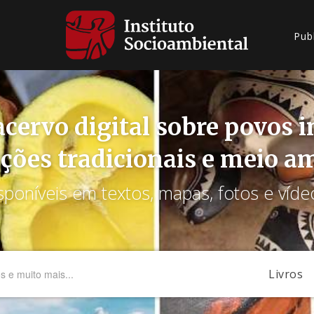
Pub
cervo digital sobre povos 
ções tradicionais e meio a
sponíveis em textos, mapas, fotos e víde
Livros