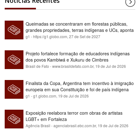
Notícias Recentes
Queimadas se concentraram em florestas públicas,
grandes propriedades, terras indígenas e UCs, aponta
relatório
g1 - https://g1.globo.com,
27 de Set de 2027
Projeto fortalece formação de educadores indígenas
dos povos Kambiwá e Xukuru de Cimbres
Brasil de Fato - www.brasildefato.com.br,
19 de Jul de 2026
Finalista da Copa, Argentina tem incentivo à imigração
europeia em sua Constituição e foi de país indígena
para maioria branca
g1 - g1.globo.com,
19 de Jul de 2026
Exposição reelabora terror com obras de artistas
LGBT+ em Fortaleza
Agência Brasil - agenciabrasil.ebc.com.br,
19 de Jul de 2026