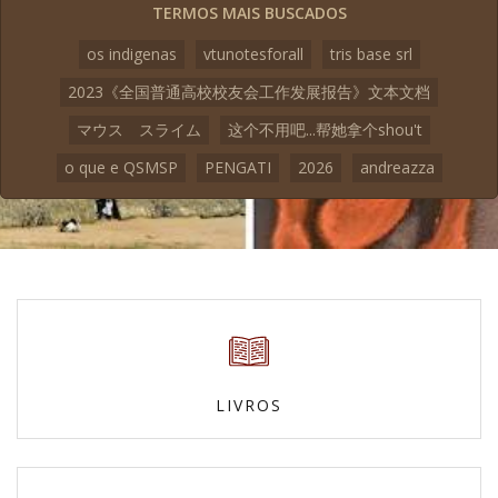
TERMOS MAIS BUSCADOS
os indigenas
vtunotesforall
tris base srl
2023《全国普通高校校友会工作发展报告》文本文档
マウス スライム
这个不用吧...帮她拿个shou't
o que e QSMSP
PENGATI
2026
andreazza
LIVROS