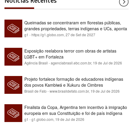
Notícias Recentes
Queimadas se concentraram em florestas públicas,
grandes propriedades, terras indígenas e UCs, aponta
relatório
g1 - https://g1.globo.com,
27 de Set de 2027
Exposição reelabora terror com obras de artistas
LGBT+ em Fortaleza
Agência Brasil - agenciabrasil.ebc.com.br,
19 de Jul de 2026
Projeto fortalece formação de educadores indígenas
dos povos Kambiwá e Xukuru de Cimbres
Brasil de Fato - www.brasildefato.com.br,
19 de Jul de 2026
Finalista da Copa, Argentina tem incentivo à imigração
europeia em sua Constituição e foi de país indígena
para maioria branca
g1 - g1.globo.com,
19 de Jul de 2026