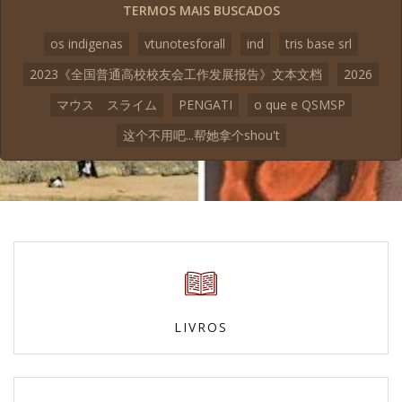
TERMOS MAIS BUSCADOS
os indigenas
vtunotesforall
ind
tris base srl
2023《全国普通高校校友会工作发展报告》文本文档
2026
マウス スライム
PENGATI
o que e QSMSP
这个不用吧...帮她拿个shou't
LIVROS