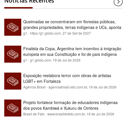
Notícias Recentes
Queimadas se concentraram em florestas públicas,
grandes propriedades, terras indígenas e UCs, aponta
relatório
g1 - https://g1.globo.com,
27 de Set de 2027
Finalista da Copa, Argentina tem incentivo à imigração
europeia em sua Constituição e foi de país indígena
para maioria branca
g1 - g1.globo.com,
19 de Jul de 2026
Exposição reelabora terror com obras de artistas
LGBT+ em Fortaleza
Agência Brasil - agenciabrasil.ebc.com.br,
19 de Jul de 2026
Projeto fortalece formação de educadores indígenas
dos povos Kambiwá e Xukuru de Cimbres
Brasil de Fato - www.brasildefato.com.br,
19 de Jul de 2026