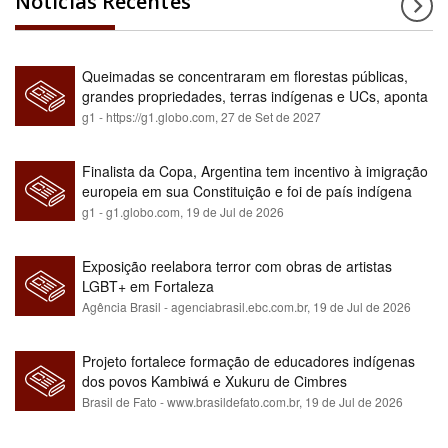
Notícias Recentes
Queimadas se concentraram em florestas públicas,
grandes propriedades, terras indígenas e UCs, aponta
relatório
g1 - https://g1.globo.com,
27 de Set de 2027
Finalista da Copa, Argentina tem incentivo à imigração
europeia em sua Constituição e foi de país indígena
para maioria branca
g1 - g1.globo.com,
19 de Jul de 2026
Exposição reelabora terror com obras de artistas
LGBT+ em Fortaleza
Agência Brasil - agenciabrasil.ebc.com.br,
19 de Jul de 2026
Projeto fortalece formação de educadores indígenas
dos povos Kambiwá e Xukuru de Cimbres
Brasil de Fato - www.brasildefato.com.br,
19 de Jul de 2026