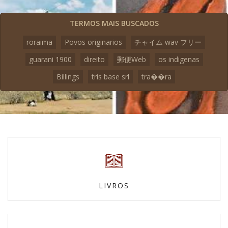
TERMOS MAIS BUSCADOS
roraima
Povos originarios
チャイム wav フリー
guarani 1900
direito
郵便Web
os indigenas
Billings
tris base srl
tra��ra
LIVROS